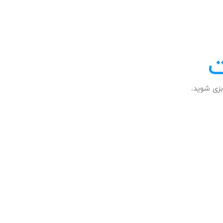
ت
زی شوید.