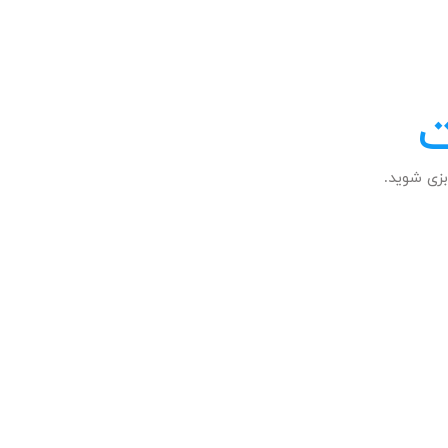
ت
زی شوید.